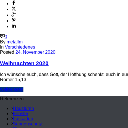
0
By
metallm
In
Verschiedenes
Posted
24. November 2020
Weihnachten 2020
Ich wünsche euch, dass Gott, der Hoffnung schenkt, euch in e
Römer 15,13
weiterlesen
Referenzen
Haustüren
Fenster
Fassaden
Sonnenschutz