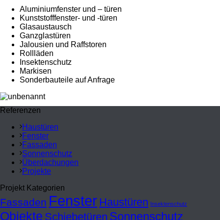
Aluminiumfenster und – türen
Kunststofffenster- und -türen
Glasaustausch
Ganzglastüren
Jalousien und Raffstoren
Rollläden
Insektenschutz
Markisen
Sonderbauteile auf Anfrage
Referenzen
Haustüren
Fenster
Fassaden
Sonnenschutz
Überdachungen
Projekte
Projekt Kategorien
Fenster
Haustüren
Fassaden
Insektenschutz
Objekte
Sonnenschutz
Schiebetüren