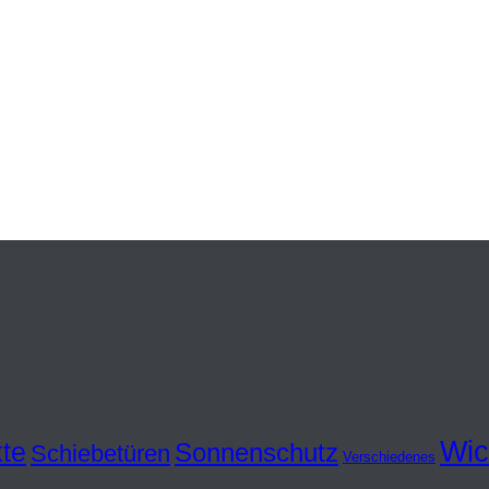
f Weihnachtspräsente verzichtet. Stattdessen spenden wir an di
inde Gersprenztal“ (
www.fcg-gersprenztal.de
) in Brensbach.
iche Zusammenarbeit bedanken. Wir wünschen Ihnen ein Weihnac
eam
Wic
te
Sonnenschutz
Schiebetüren
Verschiedenes