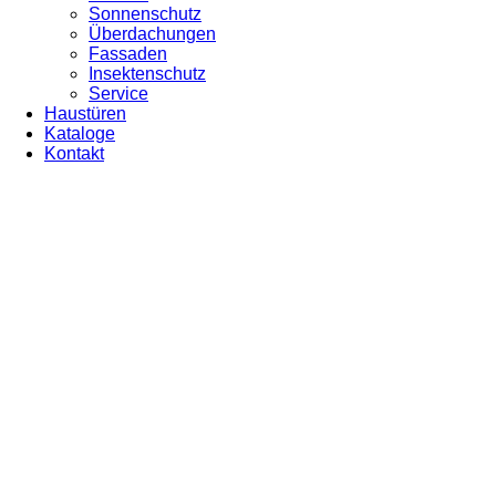
Sonnenschutz
Überdachungen
Fassaden
Insektenschutz
Service
Haustüren
Kataloge
Kontakt
WEIHNACHTEN 2022
Denn Euch ist heute der Retter geboren,
welcher ist Christus der Herr!