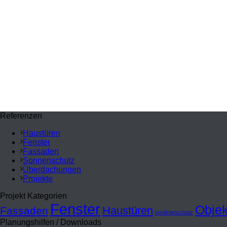
Lukas 2,11
Wie schon seit einigen Jahren haben wir auch in diesem Jahr au
(
www.vergiss-mein-nicht.de
) sowie an die „Freie Christengeme
Wir möchten uns bei Ihnen für Ihr Vertrauen und die erfolgre
Jahr mit Gottes überreichem Segen.
Bärbel und Frank Müller mit dem gesamten Metallbau Müller T
Wir halten Winterschlaf vom 22.12.2022 – 08.01.2023.
Referenzen
Haustüren
Fenster
Fassaden
Sonnenschutz
Überdachungen
Projekte
Projekt Kategorien
Fenster
Objek
Haustüren
Fassaden
Insektenschutz
Planungshilfen / Downloads