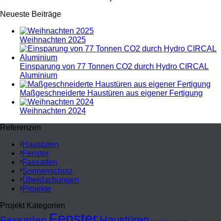
Neueste Beiträge
Weihnachten 2025
Einsparung von 77 Tonnen CO2 durch Hydro CIRCAL
Aluminium
Maßgeschneiderte Haustüren aus eigener Fertigung
Weihnachten 2024
Referenzen
Haustüren
Fenster
Fassaden
Sonnenschutz
Überdachungen
Projekte
Projekt Kategorien
Fenster
Haustüren
Fassaden